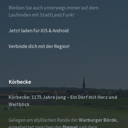
Bleiben Sie auch unterwegs immer auf dem
Laufenden mit StadtLand.Funk!
Jetzt laden für iOS & Android
Verbinde dich mit der Region!
Körbecke
Körbecke: 1175 Jahre jung – Ein Dorf mit Herz und
Weitblick
Gelegen am idyllischen Rande der
Warburger Börde
,
eingebettet zwischen der
Diemel
und dem