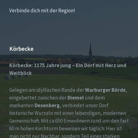
Verbinde dich mit der Region!
Körbecke
Körbecke: 1175 Jahre jung – Ein Dorf mit Herz und
Weitblick
Gelegen am idyllischen Rande der
Warburger Börde
,
eingebettet zwischen der
Diemel
und dem
markanten
Desenberg
, verbindet unser Dorf
historische Wurzeln mit einer lebendigen, modernen
Gemeinschaft. Mit ca 650 Einwohnern rund um den fast
60 m hohen Kirchturm beweisen wir täglich: Hier ist
man nicht nur Nachbar, sondern Teil eines starken