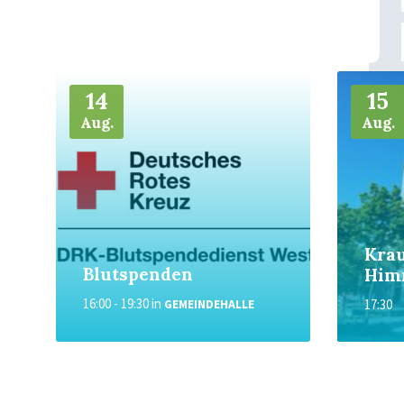
Weiter
Weiter
14
15
Aug.
Aug.
Kra
Blutspenden
Him
16:00 - 19:30
in
17:30
GEMEINDEHALLE