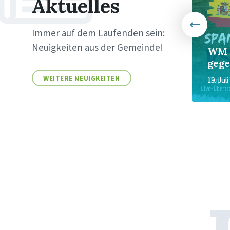
Aktuelles
Zweite bundesweite
Immer auf dem Laufenden sein:
Mobilfunk-Messwoche
Neuigkeiten aus der Gemeinde!
2026 – Deutschland
WM 
checkt sein Netz
gege
WEITERE NEUIGKEITEN
24. Juni 2026
in
19. Jul
ALLGEMEIN
Sitemap