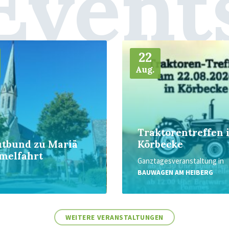
Event
Weiter
22
Aug.
Traktorentreffen 
utbund zu Mariä
Körbecke
melfahrt
Ganztagesveranstaltung
in
BAUWAGEN AM HEIBERG
WEITERE VERANSTALTUNGEN