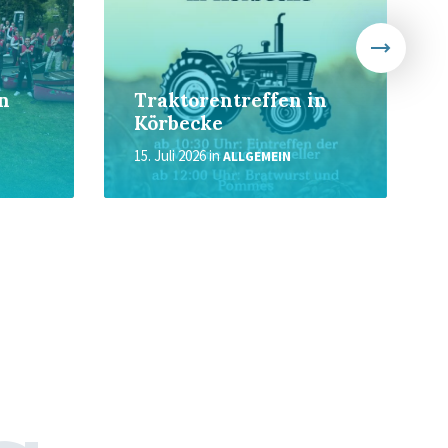
in
Traktorentreffen in
Körbecke
15. Juli 2026
in
ALLGEMEIN