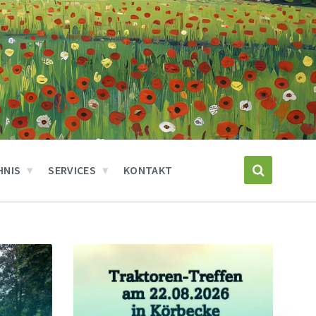
HNIS
SERVICES
KONTAKT
Weiter
Wei