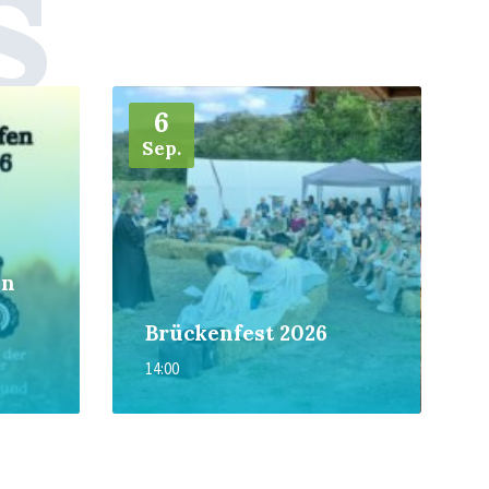
s
Weiter
6
Sep.
in
Brückenfest 2026
14:00