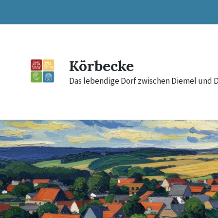
Skip
Skip
Skip
to
to
to
content
main
footer
navigation
Körbecke
Das lebendige Dorf zwischen Diemel und 