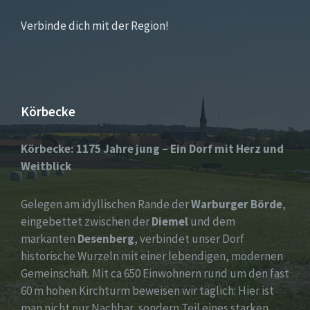
Verbinde dich mit der Region!
Körbecke
Körbecke: 1175 Jahre jung – Ein Dorf mit Herz und
Weitblick
Gelegen am idyllischen Rande der
Warburger Börde
,
eingebettet zwischen der
Diemel
und dem
markanten
Desenberg
, verbindet unser Dorf
historische Wurzeln mit einer lebendigen, modernen
Gemeinschaft. Mit ca 650 Einwohnern rund um den fast
60 m hohen Kirchturm beweisen wir täglich: Hier ist
man nicht nur Nachbar, sondern Teil eines starken