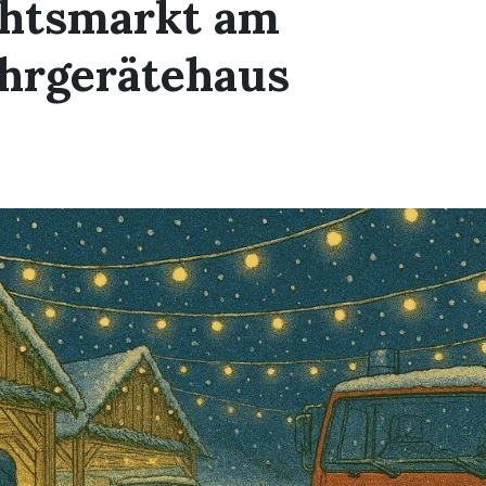
htsmarkt am
hrgerätehaus
R