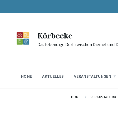
Skip
Skip
Skip
to
to
to
content
main
footer
navigation
Körbecke
Das lebendige Dorf zwischen Diemel und 
HOME
AKTUELLES
VERANSTALTUNGEN
HOME
VERANSTALTUNG