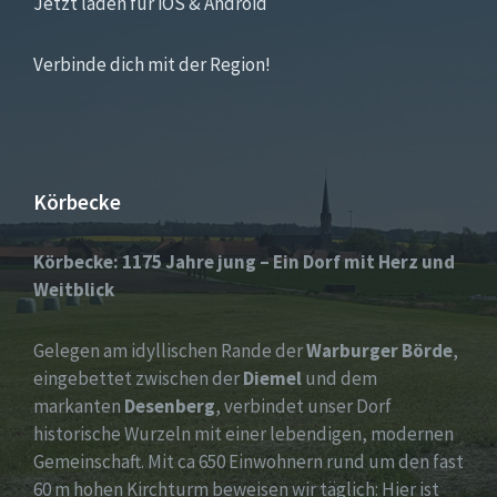
Jetzt laden für iOS & Android
Verbinde dich mit der Region!
Körbecke
Körbecke: 1175 Jahre jung – Ein Dorf mit Herz und
Weitblick
Gelegen am idyllischen Rande der
Warburger Börde
,
eingebettet zwischen der
Diemel
und dem
markanten
Desenberg
, verbindet unser Dorf
historische Wurzeln mit einer lebendigen, modernen
Gemeinschaft. Mit ca 650 Einwohnern rund um den fast
60 m hohen Kirchturm beweisen wir täglich: Hier ist