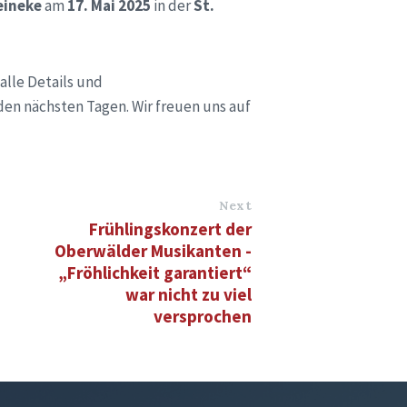
eineke
am
17. Mai 2025
in der
St.
alle Details und
en nächsten Tagen. Wir freuen uns auf
Next
Frühlingskonzert der
Oberwälder Musikanten -
„Fröhlichkeit garantiert“
war nicht zu viel
versprochen