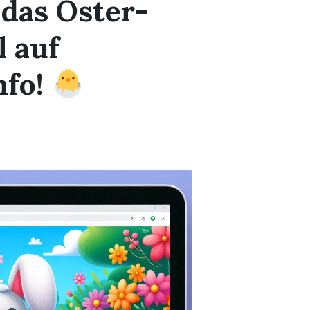
 das Oster-
 auf
nfo!