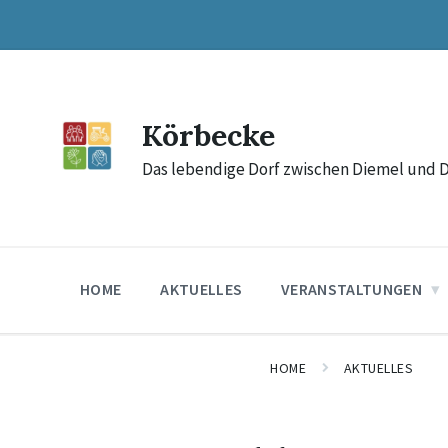
Skip
Skip
Skip
to
to
to
content
main
footer
navigation
Körbecke
Das lebendige Dorf zwischen Diemel und 
HOME
AKTUELLES
VERANSTALTUNGEN
HOME
AKTUELLES