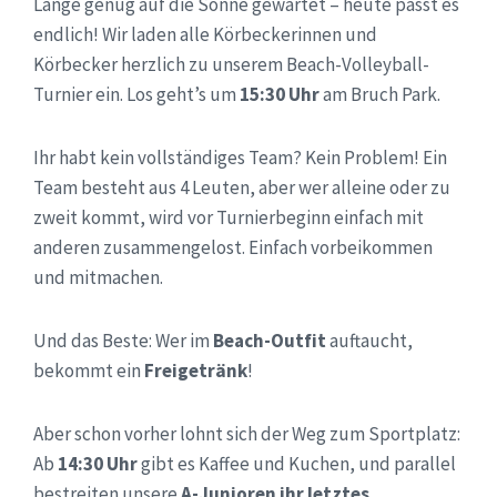
Lange genug auf die Sonne gewartet – heute passt es
endlich! Wir laden alle Körbeckerinnen und
Körbecker herzlich zu unserem Beach-Volleyball-
Turnier ein. Los geht’s um
15:30 Uhr
am Bruch Park.
Ihr habt kein vollständiges Team? Kein Problem! Ein
Team besteht aus 4 Leuten, aber wer alleine oder zu
zweit kommt, wird vor Turnierbeginn einfach mit
anderen zusammengelost. Einfach vorbeikommen
und mitmachen.
Und das Beste: Wer im
Beach-Outfit
auftaucht,
bekommt ein
Freigetränk
!
Aber schon vorher lohnt sich der Weg zum Sportplatz:
Ab
14:30 Uhr
gibt es Kaffee und Kuchen, und parallel
bestreiten unsere
A-Junioren ihr letztes