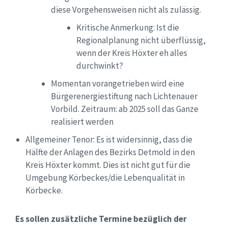
diese Vorgehensweisen nicht als zulässig.
Kritische Anmerkung: Ist die
Regionalplanung nicht überflüssig,
wenn der Kreis Höxter eh alles
durchwinkt?
Momentan vorangetrieben wird eine
Bürgerenergiestiftung nach Lichtenauer
Vorbild.
Zeitraum: ab 2025
soll das Ganze
realisiert werden
Allgemeiner Tenor:
Es ist
widersinnig,
dass die
Hälfte
der Anlagen des Bezirks
Detmold
in den
Kreis
Höxter
kommt. Dies ist
nicht gut für die
Umgebung Körbeckes/die Lebenqualität in
Körbecke.
Es soll
en
zusätzliche Termin
e
bezüglich der