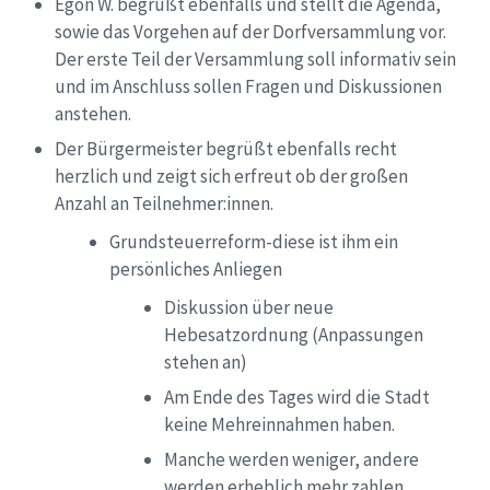
Egon W. begrüßt ebenfalls und stellt die Agenda,
sowie das Vorgehen auf der Dorfversammlung vor.
Der erste Teil der Versammlung soll informativ sein
und im Anschluss sollen Fragen und Diskussionen
anstehen.
Der Bürgermeister begrüßt ebenfalls recht
herzlich und zeigt sich erfreut ob der großen
Anzahl an Teilnehmer:innen.
Grundsteuerreform-diese ist ihm ein
persönliches Anliegen
Diskussion über neue
Hebesatzordnung (Anpassungen
stehen an)
Am Ende des Tages wird die Stadt
keine
M
ehreinnahmen haben.
Manche werden weniger, andere
werden erheblich mehr zahlen