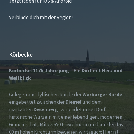
Jetzt laden für iOS & Android
Verbinde dich mit der Region!
Körbecke
Körbecke: 1175 Jahre jung – Ein Dorf mit Herz und
Weitblick
Gelegen am idyllischen Rande der
Warburger Börde
,
eingebettet zwischen der
Diemel
und dem
markanten
Desenberg
, verbindet unser Dorf
historische Wurzeln mit einer lebendigen, modernen
Gemeinschaft. Mit ca 650 Einwohnern rund um den fast
60 m hohen Kirchturm beweisen wir täglich: Hier ist