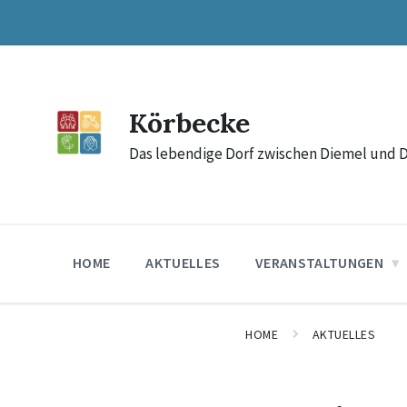
Skip
Skip
Skip
to
to
to
content
main
footer
navigation
Körbecke
Das lebendige Dorf zwischen Diemel und 
HOME
AKTUELLES
VERANSTALTUNGEN
HOME
AKTUELLES