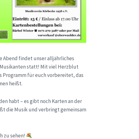
e Abend findet unser alljährliches
usikanten statt! Mit viel Herzblut
s Programm für euch vorbereitet, das
men heißt.
den habt – es gibt noch Karten an der
ßt die Musik und verbringt gemeinsam
h zu sehen!