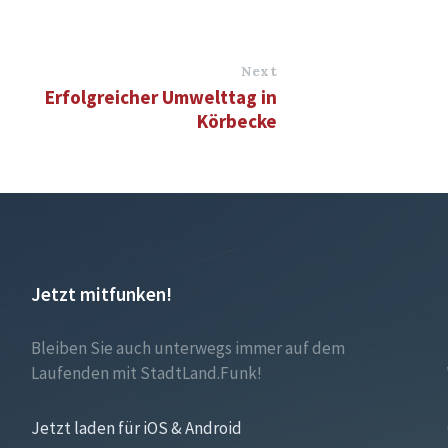
Next
Erfolgreicher Umwelttag in
Körbecke
Jetzt mitfunken!
Bleiben Sie auch unterwegs immer auf dem
Laufenden mit StadtLand.Funk!
Jetzt laden für iOS & Android