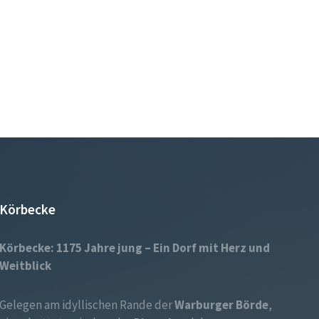
Körbecke
Körbecke: 1175 Jahre jung – Ein Dorf mit Herz und
Weitblick
Gelegen am idyllischen Rande der
Warburger Börde
,