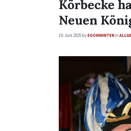
Körbecke ha
Neuen Köni
10. Juni 2025
by
EGONWINTER
in
ALLG