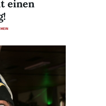
t einen
g!
EMEIN