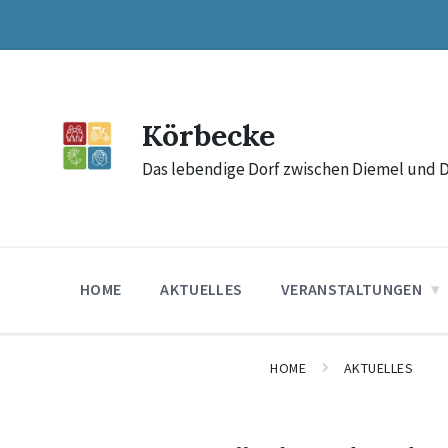
Skip
Skip
Skip
to
to
to
content
main
footer
navigation
Körbecke
Das lebendige Dorf zwischen Diemel und 
HOME
AKTUELLES
VERANSTALTUNGEN
HOME
AKTUELLES