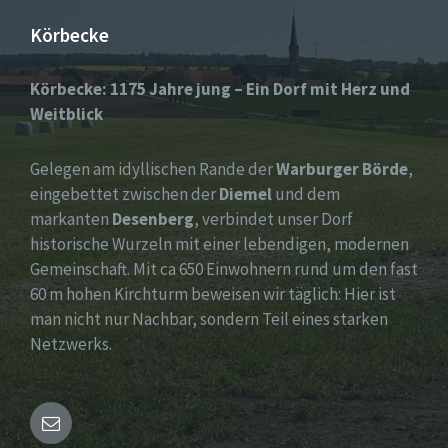
Körbecke
Körbecke: 1175 Jahre jung – Ein Dorf mit Herz und
Weitblick
Gelegen am idyllischen Rande der
Warburger Börde
,
eingebettet zwischen der
Diemel
und dem
markanten
Desenberg
, verbindet unser Dorf
historische Wurzeln mit einer lebendigen, modernen
Gemeinschaft. Mit ca 650 Einwohnern rund um den fast
60 m hohen Kirchturm beweisen wir täglich: Hier ist
man nicht nur Nachbar, sondern Teil eines starken
Netzwerks.
Email