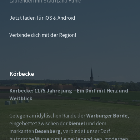
Laufenden mit StadtLand.Funk!
Jetzt laden für iOS & Android
Verbinde dich mit der Region!
Körbecke
Körbecke: 1175 Jahre jung – Ein Dorf mit Herz und
Weitblick
Gelegen am idyllischen Rande der
Warburger Börde
,
eingebettet zwischen der
Diemel
und dem
markanten
Desenberg
, verbindet unser Dorf
historische Wurzeln mit einer lebendigen, modernen