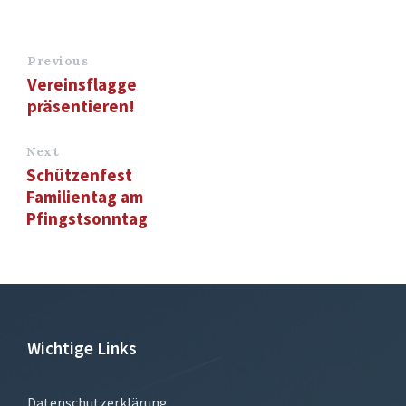
Previous
Vereinsflagge
präsentieren!
Next
Schützenfest
Familientag am
Pfingstsonntag
Wichtige Links
Datenschutzerklärung