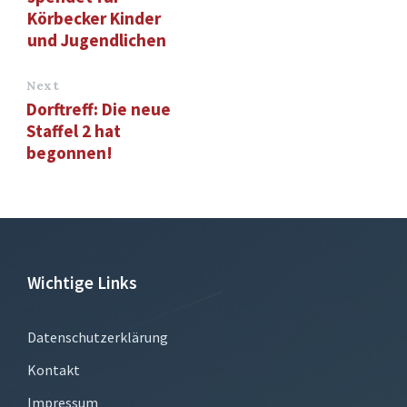
Körbecker Kinder
und Jugendlichen
Next
Dorftreff: Die neue
Staffel 2 hat
begonnen!
Wichtige Links
Datenschutzerklärung
Kontakt
Impressum