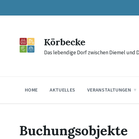
Skip
Skip
Skip
to
to
to
content
main
footer
navigation
Körbecke
Das lebendige Dorf zwischen Diemel und 
HOME
AKTUELLES
VERANSTALTUNGEN
Buchungsobjekte