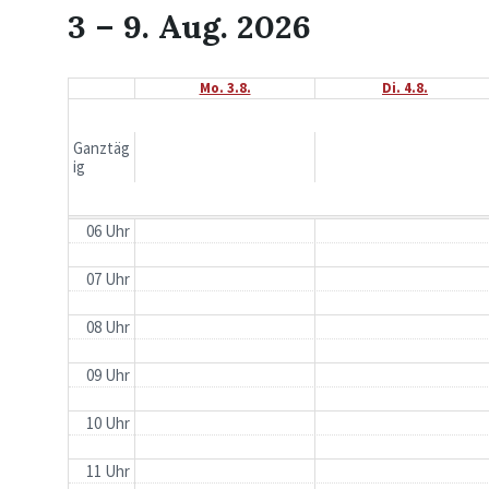
3 – 9. Aug. 2026
02 Uhr
03 Uhr
Mo. 3.8.
Di. 4.8.
04 Uhr
Ganztäg
ig
05 Uhr
06 Uhr
07 Uhr
08 Uhr
09 Uhr
10 Uhr
11 Uhr