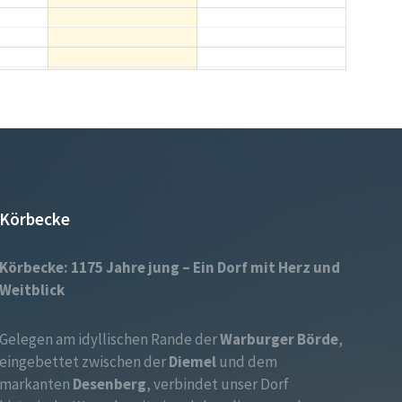
Körbecke
Körbecke: 1175 Jahre jung – Ein Dorf mit Herz und
Weitblick
Gelegen am idyllischen Rande der
Warburger Börde
,
eingebettet zwischen der
Diemel
und dem
markanten
Desenberg
, verbindet unser Dorf