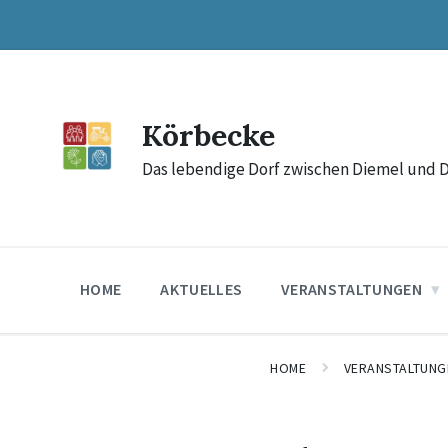
Skip
Skip
Skip
to
to
to
content
main
footer
navigation
Körbecke
Das lebendige Dorf zwischen Diemel und 
HOME
AKTUELLES
VERANSTALTUNGEN
HOME
VERANSTALTUNG