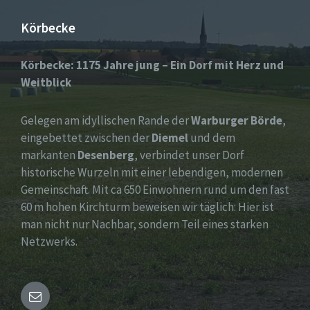
Körbecke
Körbecke: 1175 Jahre jung – Ein Dorf mit Herz und
Weitblick
Gelegen am idyllischen Rande der
Warburger Börde
,
eingebettet zwischen der
Diemel
und dem
markanten
Desenberg
, verbindet unser Dorf
historische Wurzeln mit einer lebendigen, modernen
Gemeinschaft. Mit ca 650 Einwohnern rund um den fast
60 m hohen Kirchturm beweisen wir täglich: Hier ist
man nicht nur Nachbar, sondern Teil eines starken
Netzwerks.
Email