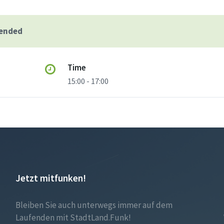
 ended
Time
15:00 - 17:00
Jetzt mitfunken!
Bleiben Sie auch unterwegs immer auf dem
Laufenden mit StadtLand.Funk!