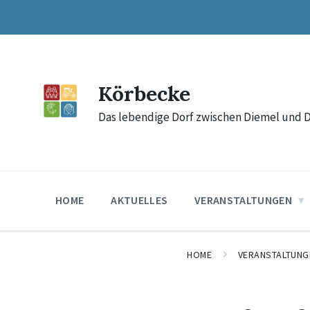
Skip
Skip
Skip
to
to
to
content
main
footer
navigation
Körbecke
Das lebendige Dorf zwischen Diemel und 
HOME
AKTUELLES
VERANSTALTUNGEN
HOME
VERANSTALTUNG