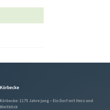
Körbecke
Körbecke: 1175 Jahre jung – Ein Dorf mit Herz und
Weitblick