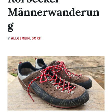
Männerwanderun
g
in
ALLGEMEIN
,
DORF