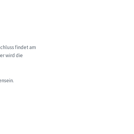
schluss findet am
er wird die
nsein.