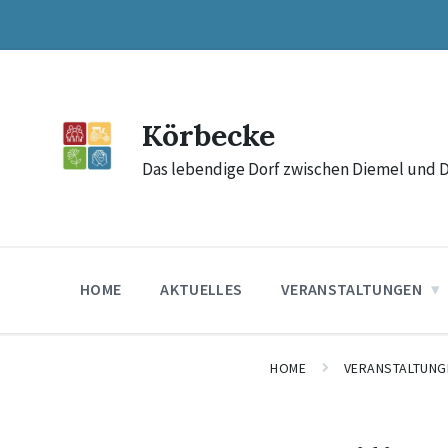
Skip
Skip
Skip
to
to
to
content
main
footer
navigation
Körbecke
Das lebendige Dorf zwischen Diemel und 
HOME
AKTUELLES
VERANSTALTUNGEN
HOME
VERANSTALTUNG