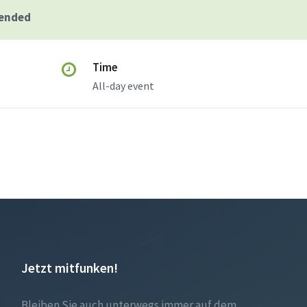
 ended
Time
5
All-day event
Jetzt mitfunken!
Bleiben Sie auch unterwegs immer auf dem