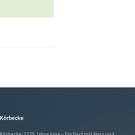
Körbecke
Körbecke: 1175 Jahre jung – Ein Dorf mit Herz und