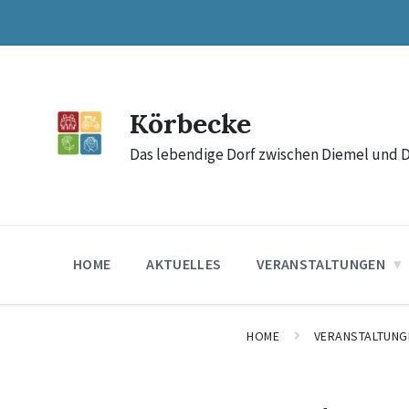
Skip
Skip
Skip
to
to
to
content
main
footer
navigation
Körbecke
Das lebendige Dorf zwischen Diemel und 
HOME
AKTUELLES
VERANSTALTUNGEN
HOME
VERANSTALTUNG