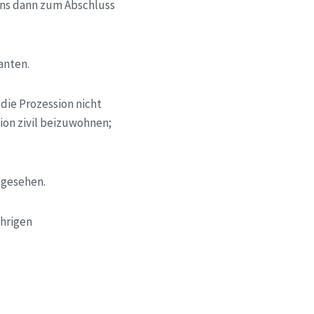
 uns dann zum Abschluss
anten.
die Prozession nicht
ion zivil beizuwohnen;
 gesehen.
ährigen