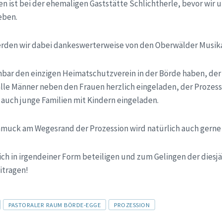
en ist bei der ehemaligen Gaststätte Schlichtherle, bevor wir
eben.
erden wir dabei dankeswerterweise von den Oberwälder Musik
nbar den einzigen Heimatschutzverein in der Börde haben, der 
alle Männer neben den Frauen herzlich eingeladen, der Prozess
 auch junge Familien mit Kindern eingeladen.
muck am Wegesrand der Prozession wird natürlich auch gerne
 sich in irgendeiner Form beteiligen und zum Gelingen der diesj
itragen!
PASTORALER RAUM BÖRDE-EGGE
PROZESSION