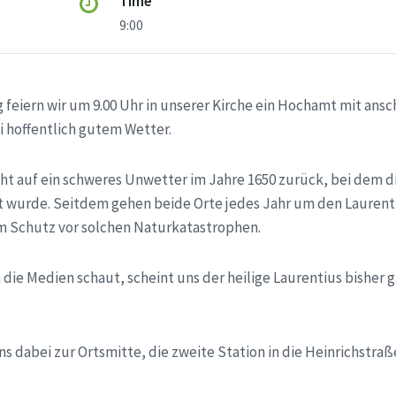
Time
9:00
iern wir um 9.00 Uhr in unserer Kirche ein Hochamt mit ans
i hoffentlich gutem Wetter.
ht auf ein schweres Unwetter im Jahre 1650 zurück, bei dem d
 wurde. Seitdem gehen beide Orte jedes Jahr um den Laurenti
m Schutz vor solchen Naturkatastrophen.
ie Medien schaut, scheint uns der heilige Laurentius bisher 
ns dabei zur Ortsmitte, die zweite Station in die Heinrichstraß