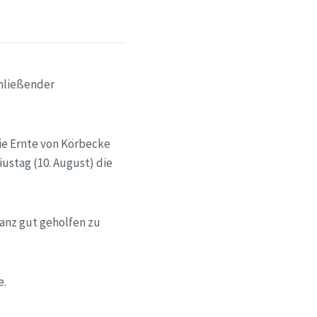
chließender
ie Ernte von Körbecke
ustag (10. August) die
ganz gut geholfen zu
e.