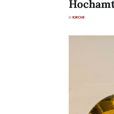
Hochamt
in
KIRCHE