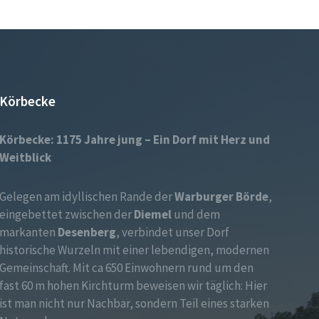
Körbecke
Körbecke: 1175 Jahre jung – Ein Dorf mit Herz und
Weitblick
Gelegen am idyllischen Rande der
Warburger Börde
,
eingebettet zwischen der
Diemel
und dem
markanten
Desenberg
, verbindet unser Dorf
historische Wurzeln mit einer lebendigen, modernen
Gemeinschaft. Mit ca 650 Einwohnern rund um den
fast 60 m hohen Kirchturm beweisen wir täglich: Hier
ist man nicht nur Nachbar, sondern Teil eines starken