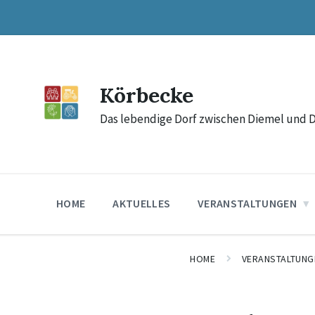
Skip
Skip
Skip
to
to
to
content
main
footer
navigation
Körbecke
Das lebendige Dorf zwischen Diemel und 
HOME
AKTUELLES
VERANSTALTUNGEN
HOME
VERANSTALTUNG