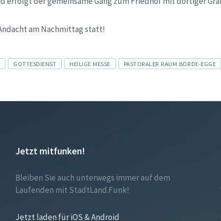
nd erfolgt der gemeinsame Gang zum Friedhof mit dortiger Gr
 Andacht am Nachmittag statt!
G
GOTTESDIENST
HEILIGE MESSE
PASTORALER RAUM BÖRDE-EGGE
Jetzt mitfunken!
Bleiben Sie auch unterwegs immer auf dem
Laufenden mit StadtLand.Funk!
Jetzt laden für iOS & Android