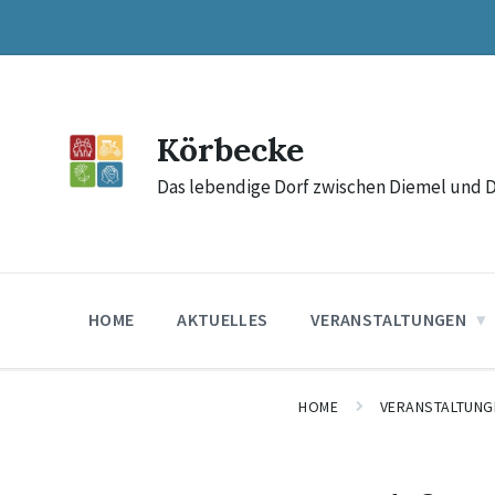
Skip
Skip
Skip
to
to
to
content
main
footer
navigation
Körbecke
Das lebendige Dorf zwischen Diemel und 
HOME
AKTUELLES
VERANSTALTUNGEN
HOME
VERANSTALTUNG