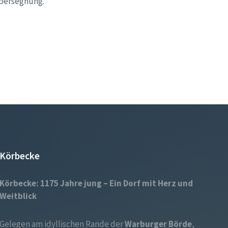
äbersegnung.
Körbecke
Körbecke: 1175 Jahre jung – Ein Dorf mit Herz und
Weitblick
Gelegen am idyllischen Rande der
Warburger Börde
,