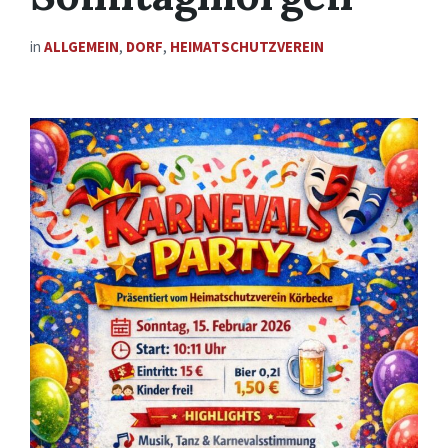
in
ALLGEMEIN
,
DORF
,
HEIMATSCHUTZVEREIN