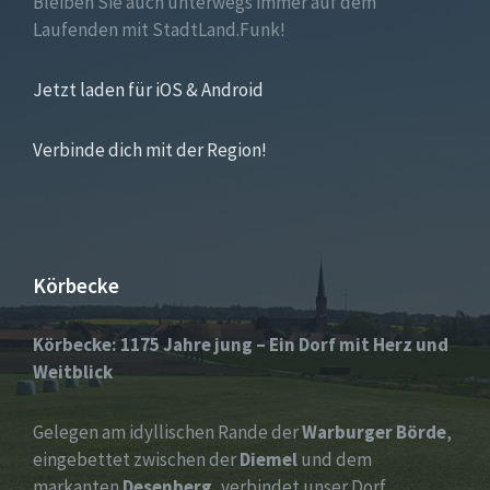
Bleiben Sie auch unterwegs immer auf dem
Laufenden mit StadtLand.Funk!
Jetzt laden für iOS & Android
Verbinde dich mit der Region!
Körbecke
Körbecke: 1175 Jahre jung – Ein Dorf mit Herz und
Weitblick
Gelegen am idyllischen Rande der
Warburger Börde
,
eingebettet zwischen der
Diemel
und dem
markanten
Desenberg
, verbindet unser Dorf