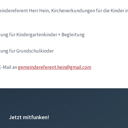
eindereferent Herr Hein, Kirchenerkundungen für die Kinder i
dung für Kindergartenkinder + Begleitung
dung für Grundschulkinder
E-Mail an
gemeindereferent.hein@gmail.com
Jetzt mitfunken!