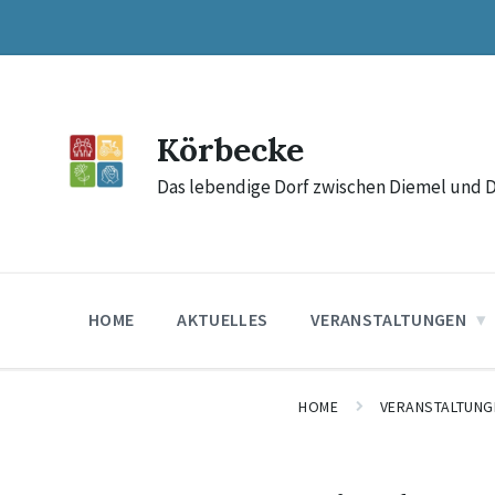
Skip
Skip
Skip
to
to
to
content
main
footer
navigation
Körbecke
Das lebendige Dorf zwischen Diemel und 
HOME
AKTUELLES
VERANSTALTUNGEN
HOME
VERANSTALTUNG