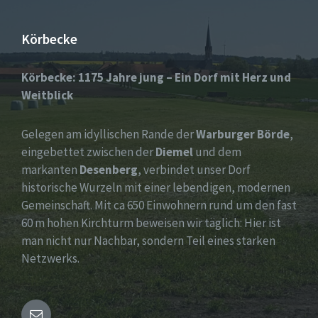
Körbecke
Körbecke: 1175 Jahre jung – Ein Dorf mit Herz und
Weitblick
Gelegen am idyllischen Rande der
Warburger Börde
,
eingebettet zwischen der
Diemel
und dem
markanten
Desenberg
, verbindet unser Dorf
historische Wurzeln mit einer lebendigen, modernen
Gemeinschaft. Mit ca 650 Einwohnern rund um den fast
60 m hohen Kirchturm beweisen wir täglich: Hier ist
man nicht nur Nachbar, sondern Teil eines starken
Netzwerks.
Email