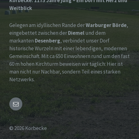
Körbecke: 1175 Jahre jung – Ein Dorf mit Herz und
Weitblick
Gelegen am idyllischen Rande der
Warburger Börde
,
eingebettet zwischen der
Diemel
und dem
markanten
Desenberg
, verbindet unser Dorf
historische Wurzeln mit einer lebendigen, modernen
Gemeinschaft. Mit ca 650 Einwohnern rund um den fast
60 m hohen Kirchturm beweisen wir täglich: Hier ist
man nicht nur Nachbar, sondern Teil eines starken
Netzwerks.
Email
© 2026 Körbecke