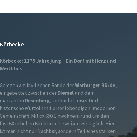
Körbecke
Körbecke: 1175 Jahre jung – Ein Dorf mit Herz und
Weitblick
Gelegen am idyllischen Rande der
Warburger Börde
,
eingebettet zwischen der
Diemel
und dem
markanten
Desenberg
, verbindet unser Dorf
historische Wurzeln mit einer lebendigen, modernen
Gemeinschaft. Mit ca 650 Einwohnern rund um den
fast 60 m hohen Kirchturm beweisen wir täglich: Hier
ist man nicht nur Nachbar, sondern Teil eines starken