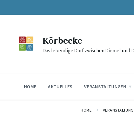
Skip
Skip
Skip
to
to
to
content
main
footer
navigation
Körbecke
Das lebendige Dorf zwischen Diemel und 
HOME
AKTUELLES
VERANSTALTUNGEN
HOME
VERANSTALTUNG