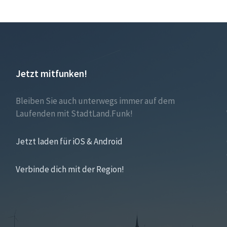
Jetzt mitfunken!
Bleiben Sie auch unterwegs immer auf dem
Laufenden mit StadtLand.Funk!
Jetzt laden für iOS & Android
Verbinde dich mit der Region!