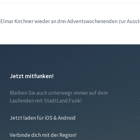
t Elmar Kirchner wieder an drei Adventswochenenden zur Ausste
Jetzt mitfunken!
Bleiben Sie auch unterwegs immer auf dem
Laufenden mit StadtLand.Funk!
Jetzt laden für iOS & Android
Verbinde dich mit der Region!