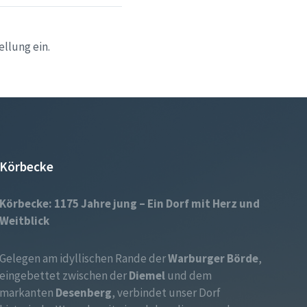
llung ein.
Körbecke
Körbecke: 1175 Jahre jung – Ein Dorf mit Herz und
Weitblick
Gelegen am idyllischen Rande der
Warburger Börde
,
eingebettet zwischen der
Diemel
und dem
markanten
Desenberg
, verbindet unser Dorf