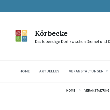
Skip
Skip
Skip
to
to
to
content
main
footer
navigation
Körbecke
Das lebendige Dorf zwischen Diemel und 
HOME
AKTUELLES
VERANSTALTUNGEN
HOME
VERANSTALTUNG