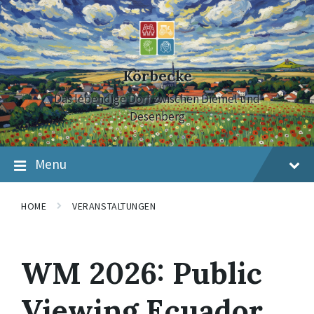
Skip
Skip
Skip
to
to
to
content
main
footer
navigation
Körbecke
Das lebendige Dorf zwischen Diemel und
Desenberg
Menu
HOME
VERANSTALTUNGEN
WM 2026: Public
Viewing Ecuador