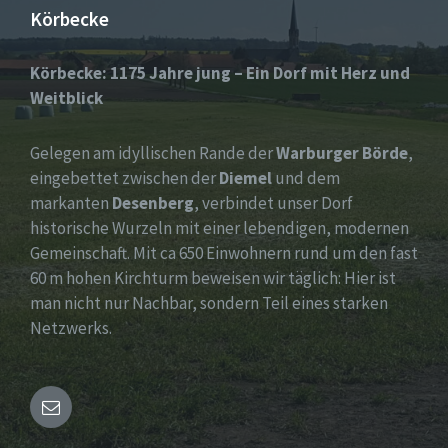
Körbecke
Körbecke: 1175 Jahre jung – Ein Dorf mit Herz und
Weitblick
Gelegen am idyllischen Rande der
Warburger Börde
,
eingebettet zwischen der
Diemel
und dem
markanten
Desenberg
, verbindet unser Dorf
historische Wurzeln mit einer lebendigen, modernen
Gemeinschaft. Mit ca 650 Einwohnern rund um den fast
60 m hohen Kirchturm beweisen wir täglich: Hier ist
man nicht nur Nachbar, sondern Teil eines starken
Netzwerks.
Email