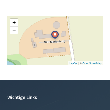
+
−
Leaflet
| ©
OpenStreetMap
Wichtige Links