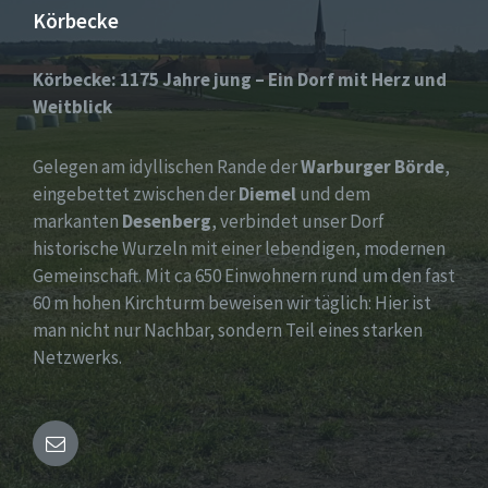
Körbecke
Körbecke: 1175 Jahre jung – Ein Dorf mit Herz und
Weitblick
Gelegen am idyllischen Rande der
Warburger Börde
,
eingebettet zwischen der
Diemel
und dem
markanten
Desenberg
, verbindet unser Dorf
historische Wurzeln mit einer lebendigen, modernen
Gemeinschaft. Mit ca 650 Einwohnern rund um den fast
60 m hohen Kirchturm beweisen wir täglich: Hier ist
man nicht nur Nachbar, sondern Teil eines starken
Netzwerks.
Email