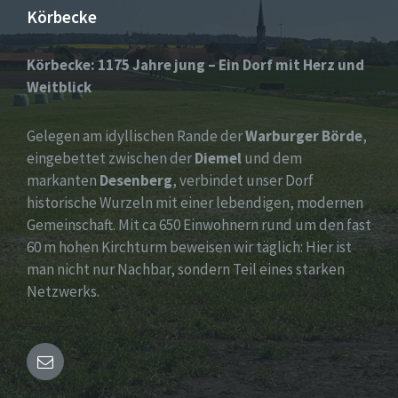
Körbecke
Körbecke: 1175 Jahre jung – Ein Dorf mit Herz und
Weitblick
Gelegen am idyllischen Rande der
Warburger Börde
,
eingebettet zwischen der
Diemel
und dem
markanten
Desenberg
, verbindet unser Dorf
historische Wurzeln mit einer lebendigen, modernen
Gemeinschaft. Mit ca 650 Einwohnern rund um den fast
60 m hohen Kirchturm beweisen wir täglich: Hier ist
man nicht nur Nachbar, sondern Teil eines starken
Netzwerks.
Email