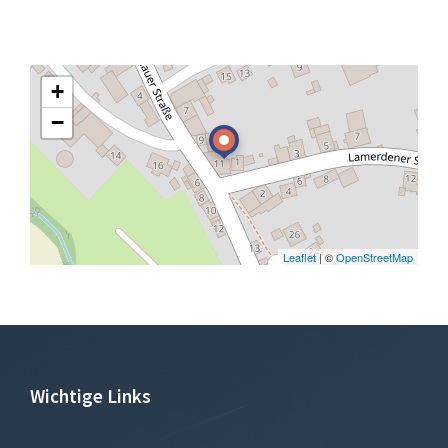
+
−
Leaflet
| ©
OpenStreetMap
Wichtige Links