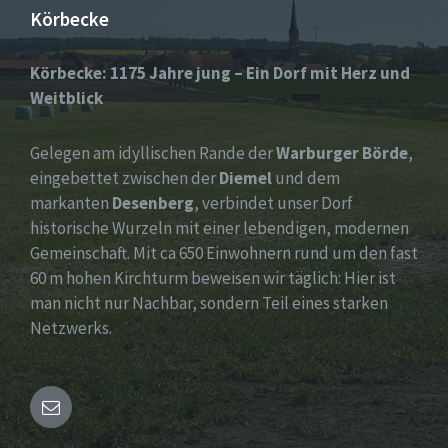
Körbecke
Körbecke: 1175 Jahre jung – Ein Dorf mit Herz und
Weitblick
Gelegen am idyllischen Rande der
Warburger Börde
,
eingebettet zwischen der
Diemel
und dem
markanten
Desenberg
, verbindet unser Dorf
historische Wurzeln mit einer lebendigen, modernen
Gemeinschaft. Mit ca 650 Einwohnern rund um den fast
60 m hohen Kirchturm beweisen wir täglich: Hier ist
man nicht nur Nachbar, sondern Teil eines starken
Netzwerks.
Email