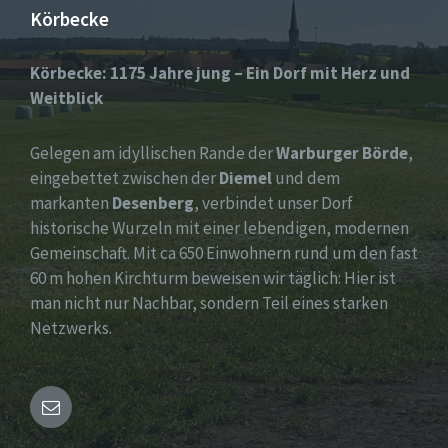
Körbecke
Körbecke: 1175 Jahre jung – Ein Dorf mit Herz und
Weitblick
Gelegen am idyllischen Rande der
Warburger Börde
,
eingebettet zwischen der
Diemel
und dem
markanten
Desenberg
, verbindet unser Dorf
historische Wurzeln mit einer lebendigen, modernen
Gemeinschaft. Mit ca 650 Einwohnern rund um den fast
60 m hohen Kirchturm beweisen wir täglich: Hier ist
man nicht nur Nachbar, sondern Teil eines starken
Netzwerks.
Email