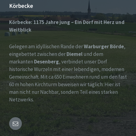
Körbecke
Körbecke: 1175 Jahre jung – Ein Dorf mit Herz und
Weitblick
Gelegen am idyllischen Rande der
Warburger Börde
,
eingebettet zwischen der
Diemel
und dem
markanten
Desenberg
, verbindet unser Dorf
historische Wurzeln mit einer lebendigen, modernen
Gemeinschaft. Mit ca 650 Einwohnern rund um den fast
60 m hohen Kirchturm beweisen wir täglich: Hier ist
man nicht nur Nachbar, sondern Teil eines starken
Netzwerks.
Email