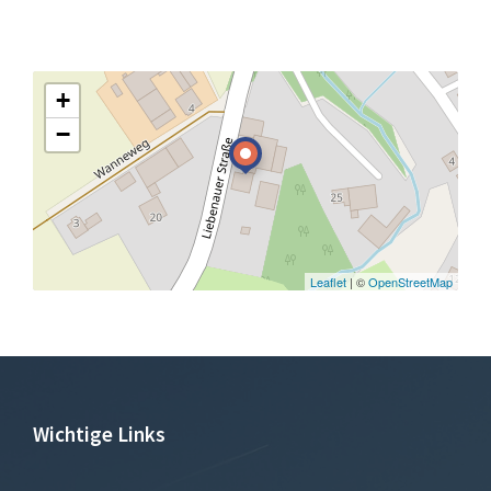
+
−
Leaflet
| ©
OpenStreetMap
Wichtige Links