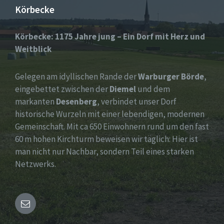
Körbecke
Körbecke: 1175 Jahre jung – Ein Dorf mit Herz und
Weitblick
Gelegen am idyllischen Rande der
Warburger Börde
,
eingebettet zwischen der
Diemel
und dem
markanten
Desenberg
, verbindet unser Dorf
historische Wurzeln mit einer lebendigen, modernen
Gemeinschaft. Mit ca 650 Einwohnern rund um den fast
60 m hohen Kirchturm beweisen wir täglich: Hier ist
man nicht nur Nachbar, sondern Teil eines starken
Netzwerks.
Email