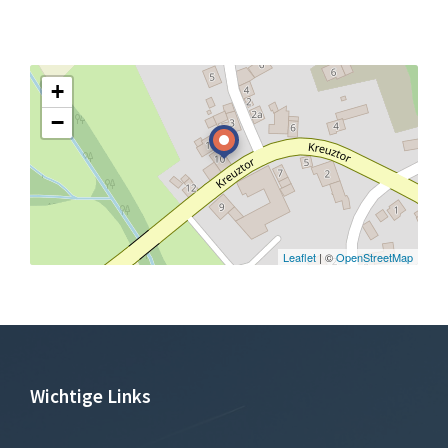
+
−
Leaflet
| ©
OpenStreetMap
Wichtige Links