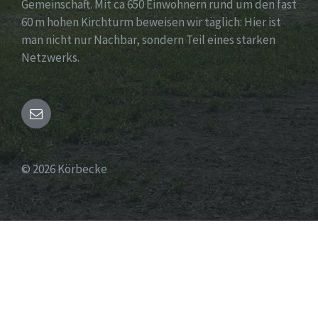
Gemeinschaft. Mit ca 650 Einwohnern rund um den fast
60 m hohen Kirchturm beweisen wir täglich: Hier ist
man nicht nur Nachbar, sondern Teil eines starken
Netzwerks.
Email
© 2026 Körbecke